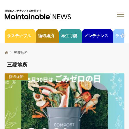
サステナブル
循環経済
再生可能
メンテナンス
ライフ
三菱地所
三菱地所
循環経済