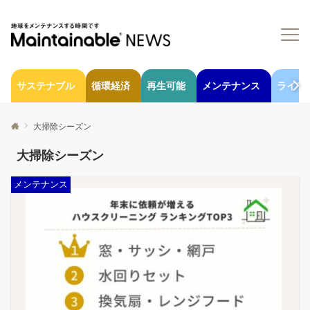
サステナブル
循環経済
再生可能
メンテナンス
ライフ
大掃除シーズン
大掃除シーズン
メンテナンス