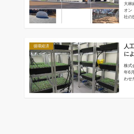
大林
オン
社の
人
循環経済
に
株式
年6
わせ