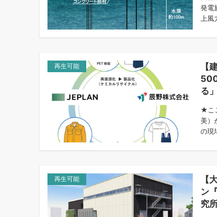
発電
上風
【建
再生可能
5
る
★こ
美）
の現
【
再生可能
ン
究