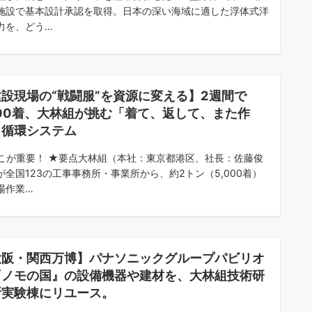
施設で基本設計承認を取得。日本の深い海域に適した浮体式洋
力を、どう…
設現場の“戦闘服”を資源に変える】2週間で
000着、大林組が挑む「着て、返して、また作
」循環システム
こが重要！ ★要点大林組（本社：東京都港区、社長：佐藤俊
が全国123の工事事務所・事業所から、約2トン（5,000着）
場作業…
大阪・関西万博】パナソニックグループパビリオ
『ノモの国』の設備機器や建材を、大林組技術研
所実験棟にリユース。