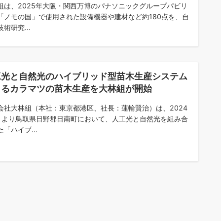
組は、2025年大阪・関西万博のパナソニックグループパビリ
「ノモの国」で使用された設備機器や建材など約180点を、自
技術研究…
工光と自然光のハイブリッド型苗木生産システム
よるカラマツの苗木生産を大林組が開始
会社大林組（本社：東京都港区、社長：蓮輪賢治）は、2024
月より鳥取県日野郡日南町において、人工光と自然光を組み合
た「ハイブ…