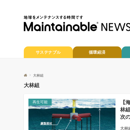
サステナブル
循環経済
大林組
大林組
【
再生可能
林
次
大林