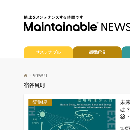
サステナブル
循環経済
宿谷昌則
宿谷昌則
未
循環経済
は
築
気候