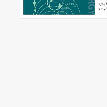
な建
いう