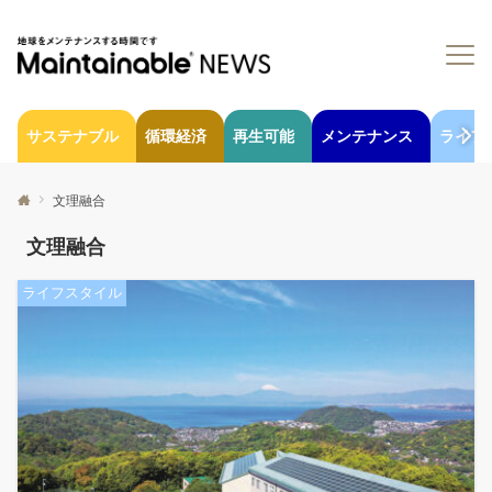
サステナブル
循環経済
再生可能
メンテナンス
ライフ
文理融合
文理融合
ライフスタイル