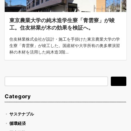
東京農業大学の純木造学生寮「青雲寮」が竣
工。住友林業が木の効果を検証へ。
住友林業株式会社が設計・施工を手掛けた東京農業大学の学
生寮「青雲寮」が竣工した。国産材や大学所有の奥多摩演習
林の木材を活用した純木造3階…
検
検索
索
Category
サステナブル
循環経済