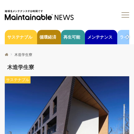
サステナブル
循環経済
再生可能
メンテナンス
ライフ
木造学生寮
木造学生寮
サステナブル