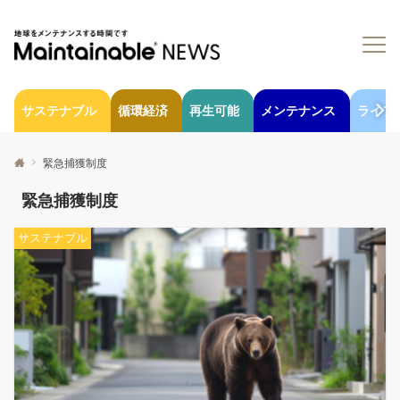
サステナブル
循環経済
再生可能
メンテナンス
ライフ
緊急捕獲制度
緊急捕獲制度
サステナブル