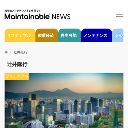
サステナブル
循環経済
再生可能
メンテナンス
ライフ
辻井隆行
辻井隆行
サステナブル