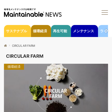
サステナブル
循環経済
再生可能
メンテナンス
ライフ
CIRCULAR FARM
CIRCULAR FARM
循環経済