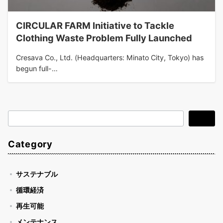
CIRCULAR FARM Initiative to Tackle
Clothing Waste Problem Fully Launched
Cresava Co., Ltd. (Headquarters: Minato City, Tokyo) has
begun full-…
検
検索
索
Category
サステナブル
循環経済
再生可能
メンテナンス