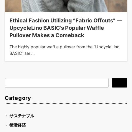
Ethical Fashion Utilizing “Fabric Offcuts” —
UpcycleLino BASIC’s Popular Waffle
Pullover Makes a Comeback
The highly popular waffle pullover from the “UpcycleLino
BASIC” seri…
検
検索
索
Category
サステナブル
循環経済