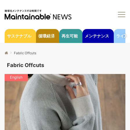
サステナブル
循環経済
再生可能
メンテナンス
ライフ
Fabric Offcuts
Fabric Offcuts
English