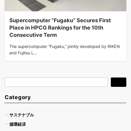
Supercomputer “Fugaku” Secures First
Place in HPCG Rankings for the 10th
Consecutive Term
The supercomputer “Fugaku,” jointly developed by RIKEN
and Fujitsu L…
検
検索
索
Category
サステナブル
循環経済