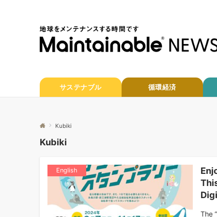
サステナブル
循環経済
Kubiki
Kubiki
Enj
English
Thi
Dig
The “