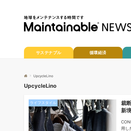
サステナブル
循環経済
UpcycleLino
UpcycleLino
裁
ライフスタイル
新境
CO
用し