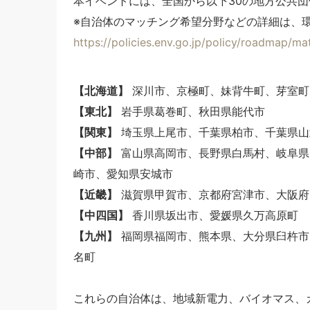
本イベントには、全国から以下30の地方公共
※自治体のマッチング希望分野などの詳細は、環
https://policies.env.go.jp/policy/roadmap/m
【北海道】
深川市、京極町、妹背牛町、芽室町
【東北】
岩手県葛巻町、秋田県能代市
【関東】
埼玉県上尾市、千葉県柏市、千葉県山
【中部】
富山県高岡市、長野県白馬村、岐阜県
崎市、愛知県安城市
【近畿】
滋賀県甲賀市、京都府宮津市、大阪府
【中四国】
香川県坂出市、愛媛県久万高原町
【九州】
福岡県福岡市、熊本県、大分県臼杵市
名町
これらの自治体は、地域新電力、バイオマス、