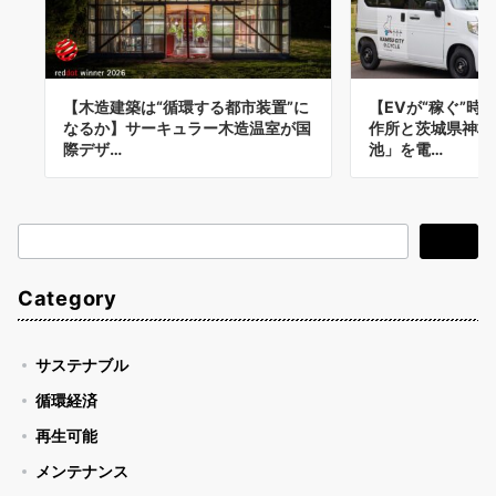
【木造建築は“循環する都市装置”に
【EVが“稼ぐ”時
なるか】サーキュラー木造温室が国
作所と茨城県神栖
際デザ…
池」を電…
検
検索
索
Category
サステナブル
循環経済
再生可能
メンテナンス