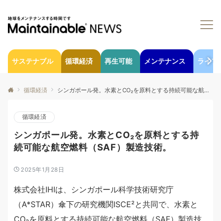
サステナブル
循環経済
再生可能
メンテナンス
ライフ
循環経済
シンガポール発。水素とCO₂を原料とする持続可能な航空燃料（SAF）製造技術。
循環経済
シンガポール発。水素とCO₂を原料とする持
続可能な航空燃料（SAF）製造技術。
2025年1月28日
株式会社IHIは、シンガポール科学技術研究庁
（A*STAR）傘下の研究機関ISCE²と共同で、水素と
CO₂を原料とする持続可能な航空燃料（SAF）製造技