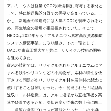
アルミニウムは軽量でCO2排出削減に寄与する素材と
して、特に輸送機器分野での需要が高まっている。し
かし、新地金の製造時には大量のCO2が排出されるた
め、再生地金の活用が重要視されていた。そこで、
NEDOは2021年から「アルミニウム素材高度資源循環
システム構築事業」に取り組み、その一環として、
UACJや東京工業大学と共に、リサイクル技術の開発
を進めてきた。
従来の技術では、リサイクルされたアルミニウムに含
まれる鉄やシリコンなどの不純物が、素材の特性を低
下させる問題があり、リサイクル材を展伸材の製造に
使用することは難しかった。今回開発された「縦型高
速双ロール鋳造機」は、アルミ溶湯から直接薄板を高
速で鋳造できるため、冷却速度が従来の数十倍に向上
し、急速な凝固プロセスが可能となった。この技術に