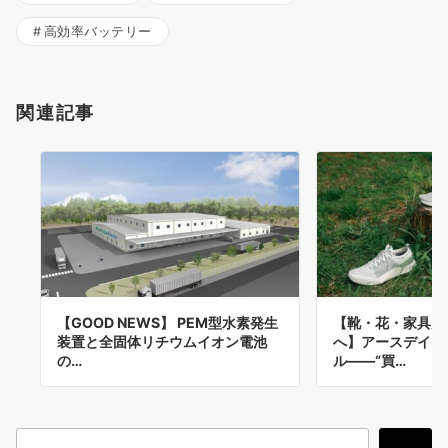
高効率バッテリー
関連記事
【GOOD NEWS】 PEM型水素発生
【靴・花・家具が
装置と全固体リチウムイオン電池
へ】アースデイ以
の…
ル——“買…
検
検索