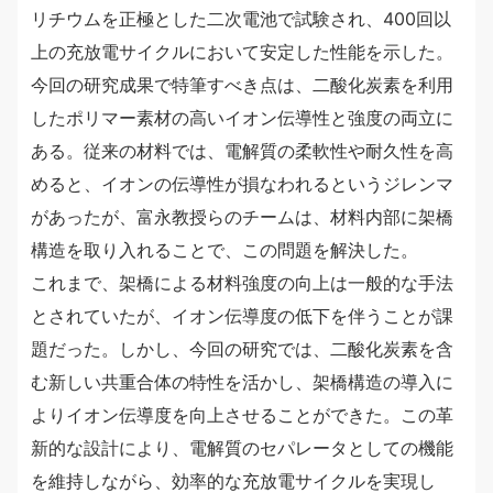
リチウムを正極とした二次電池で試験され、400回以
上の充放電サイクルにおいて安定した性能を示した。
今回の研究成果で特筆すべき点は、二酸化炭素を利用
したポリマー素材の高いイオン伝導性と強度の両立に
ある。従来の材料では、電解質の柔軟性や耐久性を高
めると、イオンの伝導性が損なわれるというジレンマ
があったが、富永教授らのチームは、材料内部に架橋
構造を取り入れることで、この問題を解決した。
これまで、架橋による材料強度の向上は一般的な手法
とされていたが、イオン伝導度の低下を伴うことが課
題だった。しかし、今回の研究では、二酸化炭素を含
む新しい共重合体の特性を活かし、架橋構造の導入に
よりイオン伝導度を向上させることができた。この革
新的な設計により、電解質のセパレータとしての機能
を維持しながら、効率的な充放電サイクルを実現し