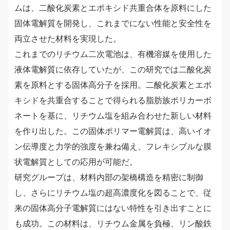
ムは、二酸化炭素とエポキシド共重合体を原料にした
固体電解質を開発し、これまでにない性能と安全性を
両立させた材料を実現した。
これまでのリチウム二次電池は、有機溶媒を使用した
液体電解質に依存していたが、この研究では二酸化炭
素を原料とする固体高分子を採用。二酸化炭素とエポ
キシドを共重合することで得られる脂肪族ポリカーボ
ネートを基に、リチウム塩を組み合わせた新しい材料
を作り出した。この固体ポリマー電解質は、高いイオ
ン伝導度と力学的強度を兼ね備え、フレキシブルな膜
状電解質としての応用が可能だ。
研究グループは、材料内部の架橋構造を精密に制御
し、さらにリチウム塩の超高濃度化を図ることで、従
来の固体高分子電解質にはない特性を引き出すことに
も成功。この材料は、リチウム金属を負極、リン酸鉄