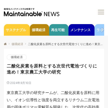
サステナブル
循環経済
再生可能
メンテナンス
ライフ
循環経済
二酸化炭素を原料とする次世代電池づくりに進め！東京農工大学の研究
循環経済
二酸化炭素を原料とする次世代電池づくりに
進め！東京農工大学の研究
2024年9月10日
東京農工大学の研究チームが、二酸化炭素を原料に用
い、イオン伝導性と強度を両立するリチウム二次電池
用の固体ポリマー電解質を開発した。次世代の高効率