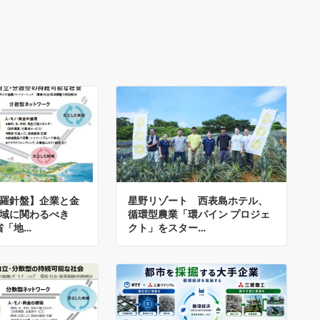
羅針盤】企業と金
星野リゾート 西表島ホテル、
域に関わるべき
循環型農業「環パイン プロジェ
省「地…
クト」をスター…