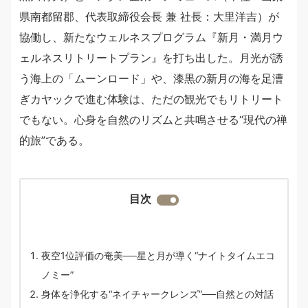
県南都留郡、代表取締役会長 兼 社長：大里洋吉）が
協働し、新たなウェルネスプログラム『新月・満月ウ
ェルネスリトリートプラン』を打ち出した。月光が誘
う海上の「ムーンロード」や、漆黒の新月の海を足漕
ぎカヤックで進む体験は、ただの観光でもリトリート
でもない。心身を自然のリズムと共鳴させる“現代の禅
的旅”である。
目次
夜空1位評価の奄美──星と月が導く“ナイトタイムエコ
ノミー”
身体を浄化する“ネイチャークレンズ”──自然との対話