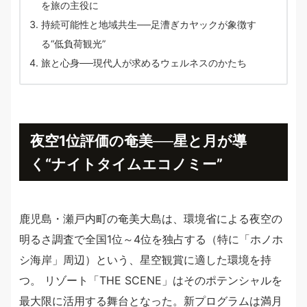
を旅の主役に
持続可能性と地域共生──足漕ぎカヤックが象徴す
る“低負荷観光”
旅と心身──現代人が求めるウェルネスのかたち
夜空1位評価の奄美──星と月が導
く“ナイトタイムエコノミー”
鹿児島・瀬戸内町の奄美大島は、環境省による夜空の
明るさ調査で全国1位～4位を独占する（特に「ホノホ
シ海岸」周辺）という、星空観賞に適した環境を持
つ。 リゾート「THE SCENE」はそのポテンシャルを
最大限に活用する舞台となった。新プログラムは満月