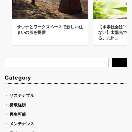
サウナとワークスペースで新しい住
【水素社会は“つ
まいの形を提供
ない】太陽光で生
る。九州…
検
検索
索
Category
サステナブル
循環経済
再生可能
メンテナンス