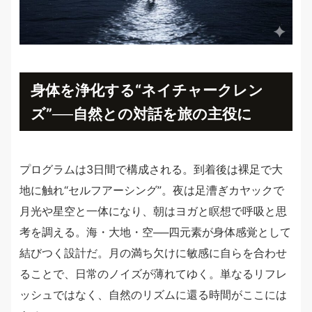
身体を浄化する“ネイチャークレン
ズ”──自然との対話を旅の主役に
プログラムは3日間で構成される。到着後は裸足で大
地に触れ“セルフアーシング”。夜は足漕ぎカヤックで
月光や星空と一体になり、朝はヨガと瞑想で呼吸と思
考を調える。海・大地・空──四元素が身体感覚として
結びつく設計だ。月の満ち欠けに敏感に自らを合わせ
ることで、日常のノイズが薄れてゆく。単なるリフレ
ッシュではなく、自然のリズムに還る時間がここには