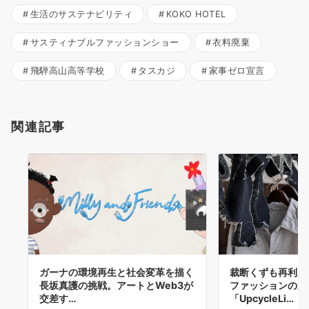
生活のサステナビリティ
KOKO HOTEL
サスティナブルファッションショー
衣料廃棄
飛騨高山高等学校
タスカジ
家事ゼロ宣言
関連記事
ガーナの環境再生と社会変革を描く
裁断くずも再利用
長坂真護の挑戦。アートとWeb3が
ファッションの新
交差す…
「UpcycleLi…