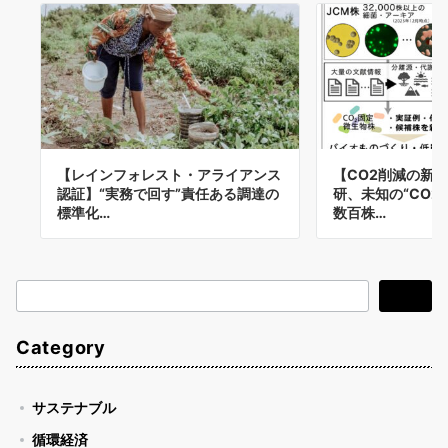
【レインフォレスト・アライアンス
【CO2削減の新
認証】“実務で回す”責任ある調達の
研、未知の“CO2
標準化…
数百株…
検
検索
索
Category
サステナブル
循環経済