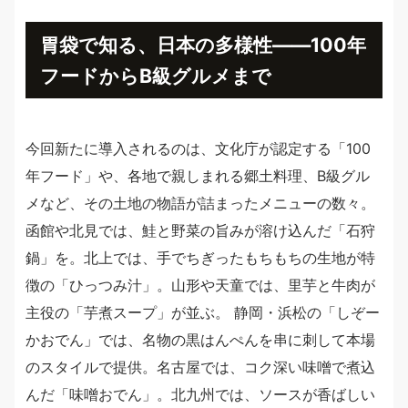
胃袋で知る、日本の多様性——100年
フードからB級グルメまで
今回新たに導入されるのは、文化庁が認定する「100
年フード」や、各地で親しまれる郷土料理、B級グル
メなど、その土地の物語が詰まったメニューの数々。
函館や北見では、鮭と野菜の旨みが溶け込んだ「石狩
鍋」を。北上では、手でちぎったもちもちの生地が特
徴の「ひっつみ汁」。山形や天童では、里芋と牛肉が
主役の「芋煮スープ」が並ぶ。 静岡・浜松の「しぞー
かおでん」では、名物の黒はんぺんを串に刺して本場
のスタイルで提供。名古屋では、コク深い味噌で煮込
んだ「味噌おでん」。北九州では、ソースが香ばしい