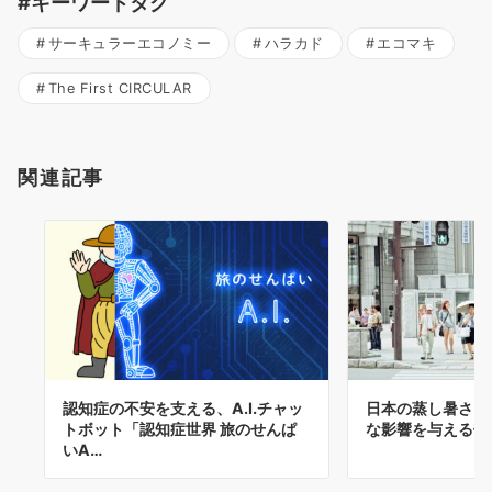
#キーワードタグ
サーキュラーエコノミー
ハラカド
エコマキ
The First CIRCULAR
関連記事
認知症の不安を支える、A.I.チャッ
日本の蒸し暑さ、
トボット「認知症世界 旅のせんぱ
な影響を与える傾
いA…