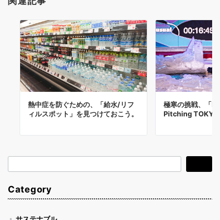
関連記事
熱中症を防ぐための、「給水/リフ
極寒の挑戦、「Pola
ィルスポット」を見つけておこう。
Pitching TOK
検
検索
索
Category
サステナブル