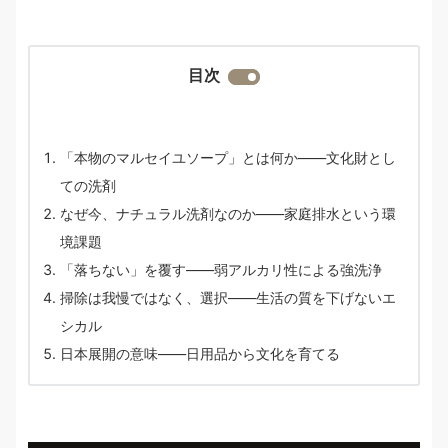
目次
「本物のマルセイユソープ」とは何か――文化財とし
ての洗剤
なぜ今、ナチュラル洗剤なのか――家庭排水という環
境課題
「落ちない」を覆す――弱アルカリ性による強洗浄
掃除は我慢ではなく、選択――生活の質を下げないエ
シカル
日本展開の意味――日用品から文化を育てる