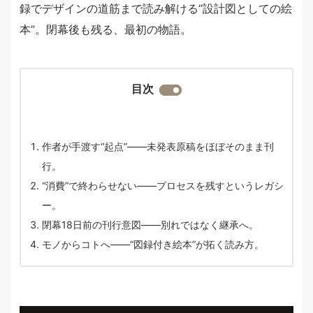
録でデザインの道筋まで読み解ける“設計図としての絵
本”。閉幕後も残る、最初の物語。
目次
作者が手渡す“起点”——未発表原稿をほぼそのまま刊
行。
“消費”で終わらせない——プロセスを残すというレガシ
ー。
閉幕18日前の刊行意図——別れではなく継承へ。
モノからコトへ——“図録付き絵本”が拓く読み方。