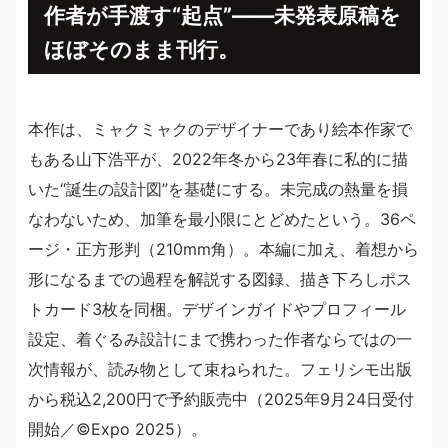
作者が手渡す“起点”——未発表原稿を
ほぼそのまま刊行。
本作は、ミャクミャクのデザイナーであり絵本作家で
もある山下浩平が、2022年冬から23年春に私的に描
いた“誕生の設計図”を基礎にする。未完成の熱量を損
なわないため、加筆を最小限にとどめたという。36ペ
ージ・正方形判（210mm角）。本編に加え、着想から
形になるまでの過程を解説する図録、描き下ろしポス
トカード3枚を同梱。デザインガイドやプロフィール
設定、着ぐるみ設計にまで携わった作者ならではの一
次情報が、読み物として束ねられた。フェリシモ出版
から税込2,200円で予約販売中（2025年9月24日受付
開始／©Expo 2025）。