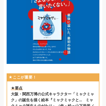
★ここが重要！
★要点
大阪・関西万博の公式キャラクター「ミャクミャ
ク」の誕生を描く絵本『ミャクミャクと… ミャ
クミャク誕生ものがたり』（作・絵＝山下浩平／