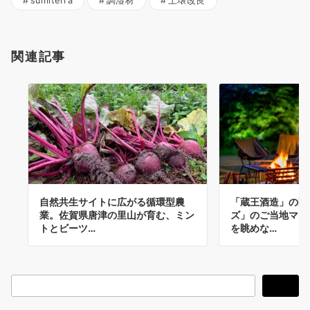
sumiterra
調湿材
土壌改良
関連記事
自然共生サイトに広がる循環型農
「蔵王酒造」の限
業。佐賀県唐津の里山が育む、ミン
ズ」のご当地マリ
トとビーツ…
を眺めな…
検
検索
索