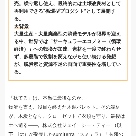
売。繰り返し使え、最終的には土壌改良材として
再利用できる“循環型プロダクト”として展開す
る。
★背景
大量生産・大量廃棄型の消費モデルが限界を迎え
る中、世界では「サーキュラーエコノミー（循環
経済）」への転換が加速。素材を一度で終わらせ
ず、多段階で役割を変えながら使い続ける発想
が、脱炭素と資源不足の両面で重要性を増してい
る。
「捨てる」は、本当に最後なのか。
物流を支え、役目を終えた木製パレット。その端材
が、木炭となり、クローゼットで衣類を守り、最後は
土へ還る――。株式会社ジェイ・シー・ティー （以
下、jct）が発売したsumiterra（スミテラ）「衣類の