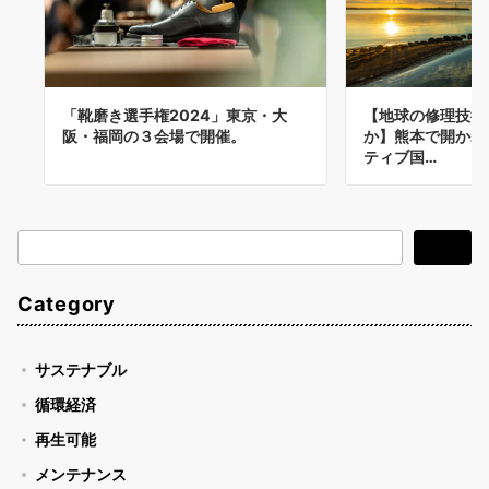
「靴磨き選⼿権2024」東京・大
【地球の修理技術
阪・福岡の３会場で開催。
か】熊本で開かれ
ティブ国…
検
検索
索
Category
サステナブル
循環経済
再生可能
メンテナンス