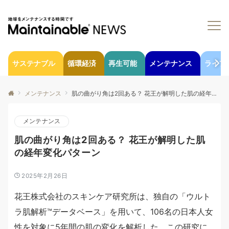
サステナブル
循環経済
再生可能
メンテナンス
ライフ
メンテナンス
肌の曲がり角は2回ある？ 花王が解明した肌の経年変化パターン
メンテナンス
肌の曲がり角は2回ある？ 花王が解明した肌
の経年変化パターン
2025年2月26日
花王株式会社のスキンケア研究所は、独自の「ウルト
ラ肌解析™データベース」を用いて、106名の日本人女
性を対象に5年間の肌の変化を解析した。この研究に