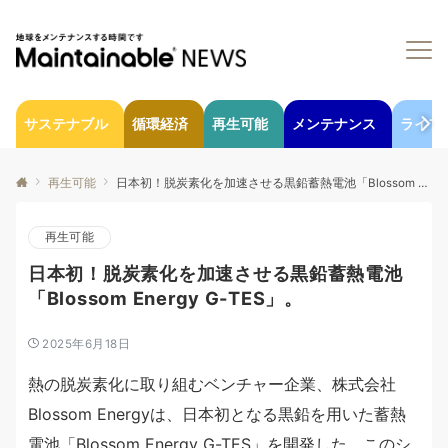
サステナブル
循環経済
再生可能
メンテナンス
ライフ
再生可能
日本初！脱炭素化を加速させる黒鉛蓄熱電池「Blossom Energy G-TES」。
再生可能
日本初！脱炭素化を加速させる黒鉛蓄熱電池
「Blossom Energy G-TES」。
2025年6月18日
熱の脱炭素化に取り組むベンチャー企業、株式会社
Blossom Energyは、日本初となる黒鉛を用いた蓄熱
電池「Blossom Energy G-TES」を開発した。このシ