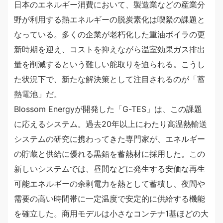
日本のエネルギー消費において、製造業などの産業分
野が利用する熱エネルギーの脱炭素化は喫緊の課題と
なっている。多くの企業が老朽化した重油ボイラの更
新時期を迎え、コストを抑えながら温室効果ガス排出
量を削減するという難しい舵取りを迫られる。こうし
た状況下で、新たな解決策として注目されるのが「蓄
熱電池」だ。
Blossom Energyが開発した「G-TES」は、この課題
に応えるシステム。過去20年以上にわたり高温熱輸送
システムの研究に携わってきた専門家が、エネルギー
の貯蔵と供給に優れる黒鉛を蓄熱材に採用した。この
新しいシステムでは、昼間などに発生する安価な再生
可能エネルギーの余剰電力を熱として蓄積し、夜間や
需要の高い時間帯に一定温度で安定的に供給する機能
を確立した。商用モデルは小さなコンテナ1基ほどの大