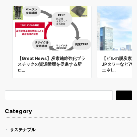
【Great News】炭素繊維強化プラ
【ビルの脱炭素】
スチックの資源循環を促進する新
JPタワーなど7
た…
エネ1…
検
検索
索
Category
サステナブル