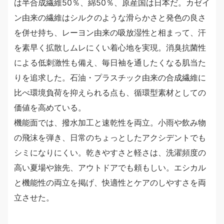
は半合成繊維50％、綿50％、原産国は日本だ。カゼイ
ン由来の繊維はシルクのような滑らかさと発色の良さ
を併せ持ち、レーヨン由来の吸放湿性と相まって、汗
を素早く拡散しムレにくい着心地を実現。消臭抗菌性
による低刺激性も備え、毎日袖を通したくなる肌当た
りを追求した。石油・プラスチック由来の合成繊維に
比べ環境負荷を抑えられる点も、循環型素材としての
価値を高めている。
機能面では、撥水加工と速乾性を両立。小雨や飲み物
の飛沫を弾き、日常のちょっとしたアクシデントでも
シミになりにくい。乾きやすさと軽さは、洗濯頻度の
高い夏場や旅先、アウトドアでも頼もしい。エシカル
と機能性の両立を掲げ、快適性とケアのしやすさを両
立させた。