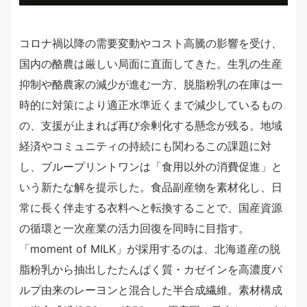
コロナ禍以降の需要変動やコスト高騰の影響を受け、
国内の酪農は厳しい局面に直面してきた。生乳の生産
抑制や酪農家の減少が進む一方、脱脂粉乳の在庫は一
時的に対策により適正水準近くまで減少しているもの
の、支援が止まれば再び余剰化する懸念が残る。地域
経済やコミュニティの持続にも関わるこの課題に対
し、ブループリントワンは「食用以外の消費促進」と
いう新たな解を提示した。食品副産物を素材化し、日
常に長く伴走する衣料へと転換することで、国産資源
の循環と一次産業の活力回復を同時に目指す。
「moment of MILK」が採用するのは、北海道産の脱
脂粉乳から抽出したたんぱく質・カゼインを高濃度パ
ルプ由来のレーヨンと混合した半合成繊維。素材構成