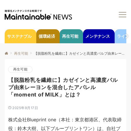
サステナブル
循環経済
再生可能
メンテナンス
ライフ
再生可能
【脱脂粉乳を繊維に】カゼインと高濃度パルプ由来レーヨンを混合したアパレル「moment of MILK」とは？
再生可能
【脱脂粉乳を繊維に】カゼインと高濃度パル
プ由来レーヨンを混合したアパレル
「moment of MILK」とは？
2025年9月17日
株式会社Blueprint one（本社：東京都港区、代表取締
役：鈴木大樹、以下ブループリントワン）は、自社ブ