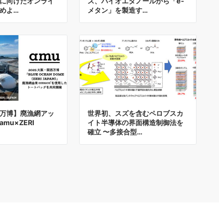
に向けたオンライ
ス、バイオエタノールから「e-
めよ…
メタン」を製造す…
万博】廃漁網アッ
世界初、スズを含むペロブスカ
mu×ZERI
イト半導体の界面構造制御法を
確立 〜多接合型…