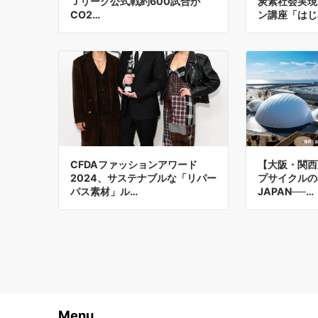
Ｊリーグ公式戦約600試合が
炭素社会実現
CO2…
ン講座「はじ
CFDAファッションアワード
【大阪・関西
2024、サステナブルな「リパー
プサイクルのa
パス素材」ル…
JAPAN──…
Menu