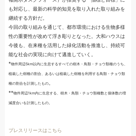
も対応し、最新の科学的知見を取り入れた取り組みを
継続する方針だ。
今回の取り組みを通じて、都市環境における生物多様
性の重要性が改めて浮き彫りとなった。大和ハウスは
今後も、在来種を活用した緑化活動を推進し、持続可
能な社会の実現に向けて邁進していく。
*
物件周辺5km以内に生息するすべての樹木・鳥類・チョウ類種のうち、
植栽した樹種の割合、あるいは植栽した樹種を利用する鳥類・チョウ類
。
種の割合を計測したもの
**
物件周辺1km内に生息する、樹木・鳥類・チョウ類種数と個体数の増
減度合いを計測したもの。
プレスリリースはこちら