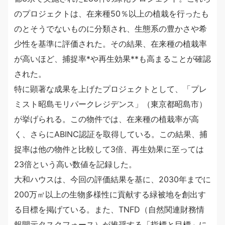
のプロジェクトは、在来種50％以上の植栽を行ったも
のとそうでないものに分類され、生態系の豊かさや希
少性を基準に評価された。その結果、在来種の植栽率
が高いほど、捕捉率*や再生効果**も高まることが確認
された。
特に顕著な成果を上げたプロジェクトとして、「プレ
ミスト昭島モリパークレジデンス」（東京都昭島市）
が挙げられる。この物件では、在来種の植栽率が高
く、さらにABINC認証を取得している。この結果、捕
捉率は他の物件と比較して3倍、再生効果に至っては
23倍という高い数値を記録した。
大和ハウスは、今回の評価結果を基に、2030年までに
200万㎡以上の生物多様性に貢献する緑被地を創出す
る目標を掲げている。また、TNFD（自然関連財務情
報開示タスクフォース）が推奨する「指標と目標」に