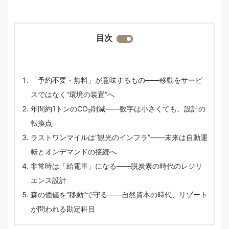
目次
「予約不要・無料」が意味するもの——移動をサービ
スではなく“環境の装置”へ
年間約1トンのCO₂削減——数字は小さくても、設計の
転換点
ラストワンマイルは“観光のインフラ”——未来は自動運
転とオンデマンドの接続へ
非常時は「給電車」になる——脱炭素の時代のレジリ
エンス設計
森の価値を“移動”で守る——自然資本の時代、リゾート
が問われる勘定科目