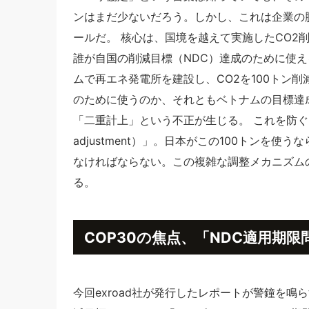
ンはまだ少ないだろう。しかし、これは企業の
ールだ。 核心は、国境を越えて実施したCO2
誰が自国の削減目標（NDC）達成のために使
ムで再エネ発電所を建設し、CO2を100トン削
のために使うのか、それともベトナムの目標達
「二重計上」という不正が生じる。 これを防ぐため
adjustment）」。日本がこの100トンを
なければならない。この複雑な調整メカニズム
る。
COP30の焦点、「NDC適用期
今回exroad社が発行したレポートが警鐘を鳴