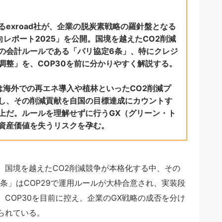
exroad社が、企業の脱炭素戦略の羅針盤となる
レポート2025」を公開。国境を越えたCO2削減
の会計ルールである「パリ協定6条」、特にクレジ
調整」を、COP30を前に分かりやすく解説する。
は海外での再エネ導入や植林といったCO2削減プ
し、その削減貢献を自国の目標達成にカウントす
上だ。ルールを理解せずに行うGX（グリーン・ト
資産価値を失うリスクを孕む。
。国境を越えたCO2削減競争が本格化する中、その
6条」はCOP29で運用ルールが大枠合意され、実装段
COP30を目前に控え、企業のGX戦略の成否を分け
られている。