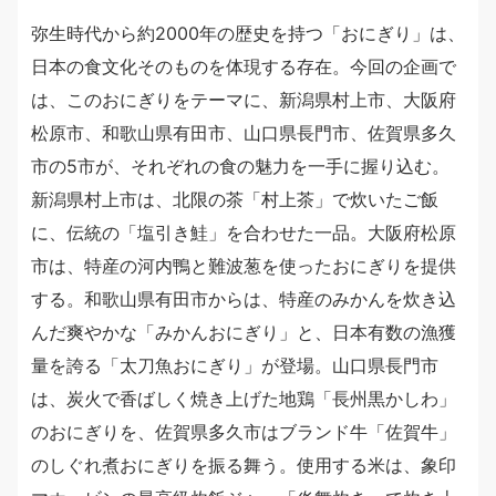
弥生時代から約2000年の歴史を持つ「おにぎり」は、
日本の食文化そのものを体現する存在。今回の企画で
は、このおにぎりをテーマに、新潟県村上市、大阪府
松原市、和歌山県有田市、山口県長門市、佐賀県多久
市の5市が、それぞれの食の魅力を一手に握り込む。
新潟県村上市は、北限の茶「村上茶」で炊いたご飯
に、伝統の「塩引き鮭」を合わせた一品。大阪府松原
市は、特産の河内鴨と難波葱を使ったおにぎりを提供
する。和歌山県有田市からは、特産のみかんを炊き込
んだ爽やかな「みかんおにぎり」と、日本有数の漁獲
量を誇る「太刀魚おにぎり」が登場。山口県長門市
は、炭火で香ばしく焼き上げた地鶏「長州黒かしわ」
のおにぎりを、佐賀県多久市はブランド牛「佐賀牛」
のしぐれ煮おにぎりを振る舞う。使用する米は、象印