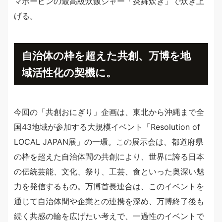
マホービンの最高級炊飯ジャー「炎舞炊き」で炊き上
げる。
自治体の枠を超えた共創、万博を地
域活性化の契機に。
今回の「共創おにぎり」企画は、東北から沖縄まで全
国43地域が参加する大規模イベント「Resolution of
LOCAL JAPAN展」の一環。この展示会は、都道府県
の枠を超えた自治体間の共創により、世界に誇る日本
の伝統芸能、文化、祭り、工芸、食といった奥深い魅
力を発信するもの。万博首長連合は、このイベントを
通じて自治体間や企業との連携を深め、万博終了後も
続く共感の輪を広げたい考えで、一過性のイベントで