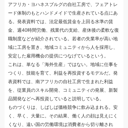
アフリカ・ヨハネスブルグの自社工房で、フェアトレ
ード体制のもとハンドメイドで生産されている点にあ
る。発表資料では、法定最低賃金を上回る水準の賃
金、週40時間労働、残業代の支給、産休後の柔軟な復
職制度などが紹介されている。若者の失業率が高い地
域に工房を置き、地域コミュニティから人を採用し、
安定した雇用機会の提供につなげているという。
これは、単なる「海外生産」ではない。地域に仕事を
つくり、技能を育て、利益を再投資するモデルだ。発
表資料では、南アフリカの自社工房で生まれた利益
を、従業員のスキル開発、コミュニティの発展、新製
品開発などへ再投資していると説明している。
ものづくりは、しばしば価格競争に飲み込まれる。安
く、早く、大量に。その結果、働く人の顔は見えにく
くなり、遠い国の労働環境は消費者から切り離され