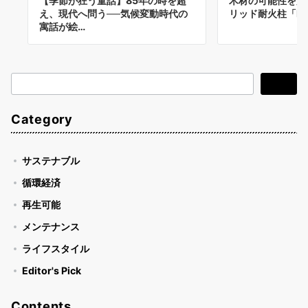
【季節が狂う童話】85年の時を超
木材の可能性を広
え、現代へ問う──気候変動時代の
リッド耐火柱「Dkit
寓話が絵…
検
検索
索
Category
サステナブル
循環経済
再生可能
メンテナンス
ライフスタイル
Editor's Pick
Contents