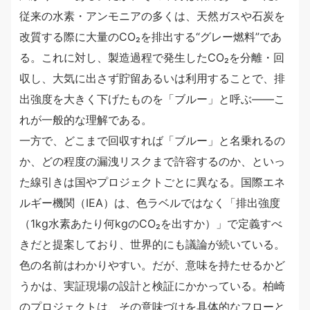
従来の水素・アンモニアの多くは、天然ガスや石炭を
改質する際に大量のCO₂を排出する“グレー燃料”であ
る。これに対し、製造過程で発生したCO₂を分離・回
収し、大気に出さず貯留あるいは利用することで、排
出強度を大きく下げたものを「ブルー」と呼ぶ——こ
れが一般的な理解である。
一方で、どこまで回収すれば「ブルー」と名乗れるの
か、どの程度の漏洩リスクまで許容するのか、といっ
た線引きは国やプロジェクトごとに異なる。国際エネ
ルギー機関（IEA）は、色ラベルではなく「排出強度
（1kg水素あたり何kgのCO₂を出すか）」で定義すべ
きだと提案しており、世界的にも議論が続いている。
色の名前はわかりやすい。だが、意味を持たせるかど
うかは、実証現場の設計と検証にかかっている。柏崎
のプロジェクトは、その意味づけを具体的なフローと