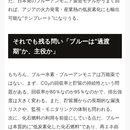
だ。日本発のブルーアンモニア製造モデルがうまく回
れば、アジアの火力発電・産業熱の低炭素化にも輸出
可能な“テンプレート”になりうる。
それでも残る問い「ブルーは“過渡
期”か、主役か」
もちろん、ブルー水素・ブルーアンモニアは万能薬で
はない。まず、CO₂の回収率と貯留の持続性という問
題がある。回収率が80％なのか95％なのかで、排出強
度は大きく変わる。また、貯留層からの長期的な漏洩
リスクや、監視・モニタリングの体制も問われる。
次に、化石燃料の利用を前提にしている点だ。ブルー
は本質的に“低炭素化した化石燃料”であり、再エネ由