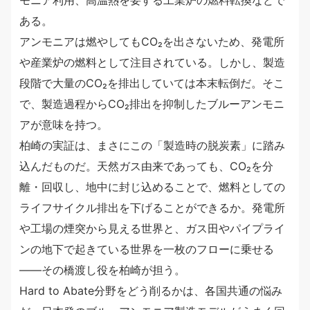
モニア利用、高温熱を要する工業炉の燃料転換などで
ある。
アンモニアは燃やしてもCO₂を出さないため、発電所
や産業炉の燃料として注目されている。しかし、製造
段階で大量のCO₂を排出していては本末転倒だ。そこ
で、製造過程からCO₂排出を抑制したブルーアンモニ
アが意味を持つ。
柏崎の実証は、まさにこの「製造時の脱炭素」に踏み
込んだものだ。天然ガス由来であっても、CO₂を分
離・回収し、地中に封じ込めることで、燃料としての
ライフサイクル排出を下げることができるか。発電所
や工場の煙突から見える世界と、ガス田やパイプライ
ンの地下で起きている世界を一枚のフローに乗せる
——その橋渡し役を柏崎が担う。
Hard to Abate分野をどう削るかは、各国共通の悩み