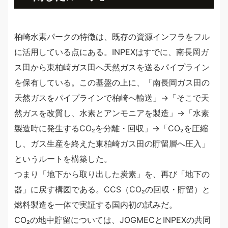
柏崎水素パークの特徴は、既存の資源インフラをフル
に活用している点にある。INPEXはすでに、南長岡ガ
ス田から東柏崎ガス田へ天然ガスを送るパイプライン
を保有している。この基盤の上に、「南長岡ガス田の
天然ガスをパイプラインで柏崎へ輸送」→「そこで天
然ガスを改質し、水素とアンモニアを製造」→「水素
製造時に発生するCO₂を分離・回収」→「CO₂を圧縮
し、ガス生産を終えた東柏崎ガス田の貯留層へ圧入」
というルートを構築した。
つまり「地下から取り出した炭素」を、再び「地下の
器」に戻す構図である。CCS（CO₂の回収・貯留）と
燃料製造を一体で実証する国内初の試みだ。
CO₂の地中貯留については、JOGMECとINPEXの共同