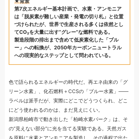
★背景
第7次エネルギー基本計画で、水素・アンモニア
は「脱炭素が難しい産業・発電の切り札」と位置
づけられたが、世界で生産される多くは依然とし
てCO₂を大量に出す“グレー”な燃料である。
製造段階の排出まで含めて低炭素化した「ブル
ー」への転換が、2050年カーボンニュートラル
への現実的なステップとして問われている。
色で語られるエネルギーの時代だ。再エネ由来の「グ
リーン水素」、化石燃料＋CCSの「ブルー水素」——
ラベルは派手だが、実際にどこでどうつくられ、どこ
にどう使われるのかは、まだ見えにくい。
新潟県柏崎市で動き出した「柏崎水素パーク」は、そ
の“見えない部分”に光を当てる実験である。天然ガス
を原料に水素とアンモニアを製造し、その過程で出た