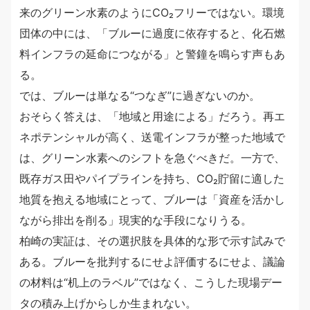
来のグリーン水素のようにCO₂フリーではない。環境
団体の中には、「ブルーに過度に依存すると、化石燃
料インフラの延命につながる」と警鐘を鳴らす声もあ
る。
では、ブルーは単なる“つなぎ”に過ぎないのか。
おそらく答えは、「地域と用途による」だろう。再エ
ネポテンシャルが高く、送電インフラが整った地域で
は、グリーン水素へのシフトを急ぐべきだ。一方で、
既存ガス田やパイプラインを持ち、CO₂貯留に適した
地質を抱える地域にとって、ブルーは「資産を活かし
ながら排出を削る」現実的な手段になりうる。
柏崎の実証は、その選択肢を具体的な形で示す試みで
ある。ブルーを批判するにせよ評価するにせよ、議論
の材料は“机上のラベル”ではなく、こうした現場デー
タの積み上げからしか生まれない。