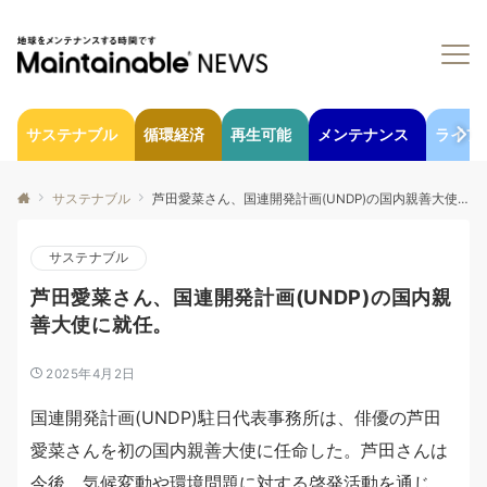
サステナブル
循環経済
再生可能
メンテナンス
ライフ
サステナブル
芦田愛菜さん、国連開発計画(UNDP)の国内親善大使に就任。
サステナブル
芦田愛菜さん、国連開発計画(UNDP)の国内親
善大使に就任。
2025年4月2日
国連開発計画(UNDP)駐日代表事務所は、俳優の芦田
愛菜さんを初の国内親善大使に任命した。芦田さんは
今後、気候変動や環境問題に対する啓発活動を通じ、