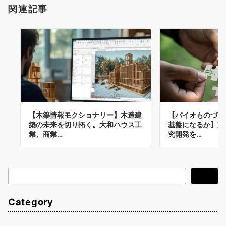
関連記事
【木築情報モクショナリー】木造建
【バイオものづく
築の未来を切り拓く。大和ハウス工
基盤になるか】東
業、商業…
究開発を…
検
検索
索
Category