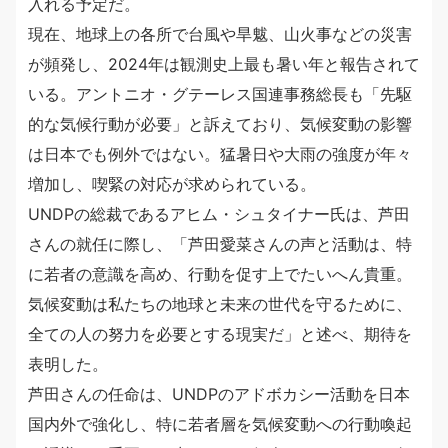
入れる予定だ。
現在、地球上の各所で台風や旱魃、山火事などの災害
が頻発し、2024年は観測史上最も暑い年と報告されて
いる。アントニオ・グテーレス国連事務総長も「先駆
的な気候行動が必要」と訴えており、気候変動の影響
は日本でも例外ではない。猛暑日や大雨の強度が年々
増加し、喫緊の対応が求められている。
UNDPの総裁であるアヒム・シュタイナー氏は、芦田
さんの就任に際し、「芦田愛菜さんの声と活動は、特
に若者の意識を高め、行動を促す上でたいへん貴重。
気候変動は私たちの地球と未来の世代を守るために、
全ての人の努力を必要とする現実だ」と述べ、期待を
表明した。
芦田さんの任命は、UNDPのアドボカシー活動を日本
国内外で強化し、特に若者層を気候変動への行動喚起