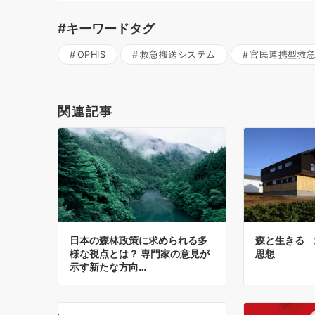
#キーワードタグ
OPHIS
救急搬送システム
官民連携型救
関連記事
日本の森林政策に求められる多
森と生きる 
様な視点とは？ 専門家の意見が
思想
示す新たな方向…