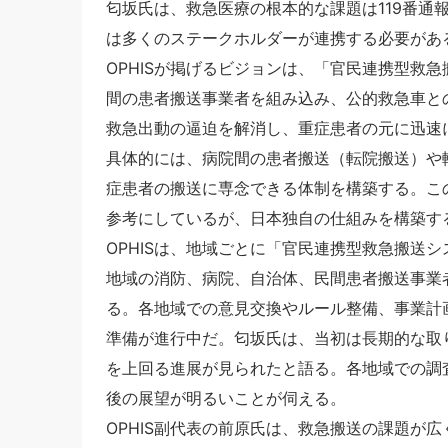
匂坂氏は、救急医療の根本的な課題は119番通
は多くのステークホルダーが連携する必要があると
OPHISが掲げるビジョンは、「官民連携型救
間の患者搬送事業者を組み込み、公的救急車と
救急出動の逼迫を解消し、重症患者の元に迅速
具体的には、病院間の患者搬送（転院搬送）や
症患者の搬送に専念できる体制を構築する。こ
参考にしているが、日本独自の仕組みを構築す
OPHISは、地域ごとに「官民連携型救急搬送
地域の消防、病院、自治体、民間患者搬送事業
る。各地域での意見交換やルール整備、事業計
準備が進行中だ。匂坂氏は、当初は長期的な取
を上回る進展が見られたと語る。各地域での調
後の展望が明るいことが伺える。
OPHIS副代表の前原氏は、救急搬送の課題が