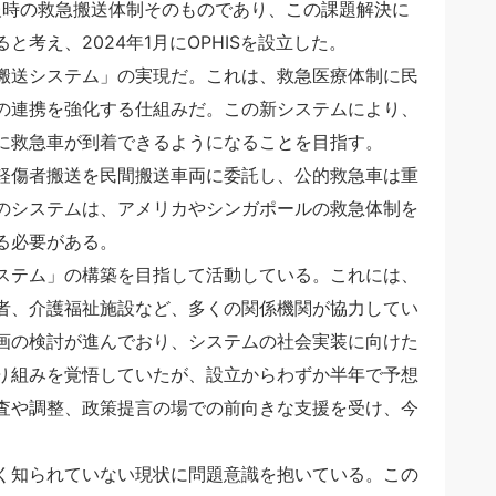
報時の救急搬送体制そのものであり、この課題解決に
考え、2024年1月にOPHISを設立した。
急搬送システム」の実現だ。これは、救急医療体制に民
の連携を強化する仕組みだ。この新システムにより、
に救急車が到着できるようになることを目指す。
軽傷者搬送を民間搬送車両に委託し、公的救急車は重
のシステムは、アメリカやシンガポールの救急体制を
る必要がある。
システム」の構築を目指して活動している。これには、
者、介護福祉施設など、多くの関係機関が協力してい
画の検討が進んでおり、システムの社会実装に向けた
り組みを覚悟していたが、設立からわずか半年で予想
査や調整、政策提言の場での前向きな支援を受け、今
広く知られていない現状に問題意識を抱いている。この