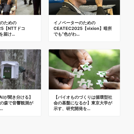
のための
イノベーターのための
25【NTTドコ
CEATEC2025【vixion】暗所
”を届け…
でも“色がわ…
をAIが聞き分ける】
【バイオものづくりは循環型社
の森で音響観測が
会の基盤になるか】東京大学が
…
示す、研究開発を…