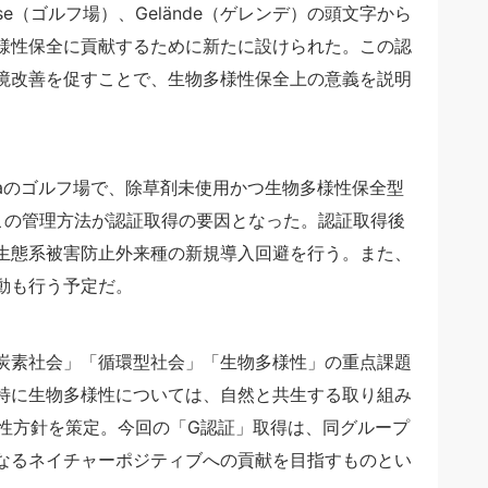
ourse（ゴルフ場）、Gelände（ゲレンデ）の頭文字から
様性保全に貢献するために新たに設けられた。この認
境改善を促すことで、生物多様性保全上の意義を説明
haのゴルフ場で、除草剤未使用かつ生物多様性保全型
この管理方法が認証取得の要因となった。認証取得後
生態系被害防止外来種の新規導入回避を行う。また、
動も行う予定だ。
炭素社会」「循環型社会」「生物多様性」の重点課題
特に生物多様性については、自然と共生する取り組み
様性方針を策定。今回の「G認証」取得は、同グループ
なるネイチャーポジティブへの貢献を目指すものとい