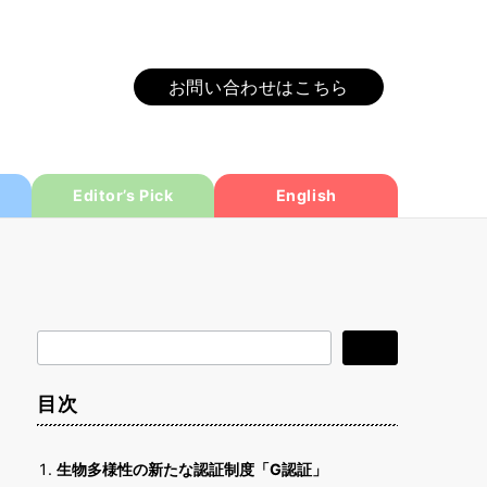
お問い合わせはこちら
Editor’s Pick
English
検
検索
索
目次
生物多様性の新たな認証制度「G認証」