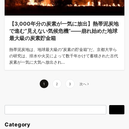
【3,000年分の炭素が一気に放出】熱帯泥炭地
で進む“見えない気候危機”――崩れ始めた地球
最大級の炭素貯金箱
熱帯泥炭地は、地球最大級の“炭素の貯金箱”だ。京都大学ら
の研究は、排水や火災によって数千年かけて蓄積された古代
炭素が一気に大気へ放出され…
投
1
2
3
次へ
稿
の
検
検索
ペ
索
ー
Category