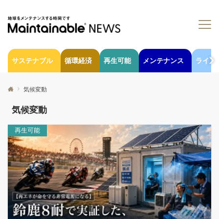
サステナブル
循環経済
再生可能
メンテナンス
ライフ
気候変動
気候変動
再生可能