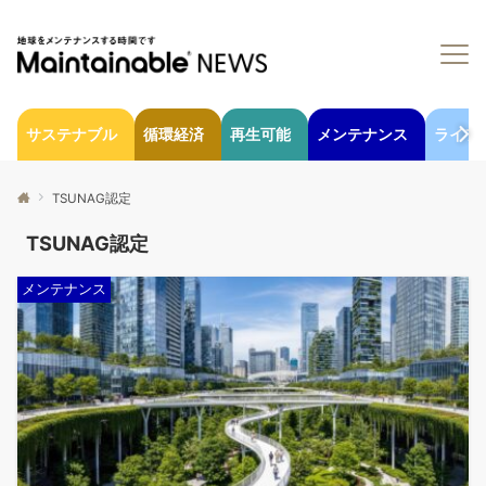
サステナブル
循環経済
再生可能
メンテナンス
ライフ
TSUNAG認定
TSUNAG認定
メンテナンス