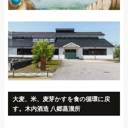
大麦、米、麦芽かすを食の循環に戻
す。木内酒造 八郷蒸溜所