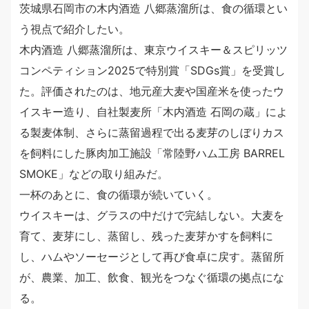
茨城県石岡市の木内酒造 八郷蒸溜所は、食の循環とい
う視点で紹介したい。
木内酒造 八郷蒸溜所は、東京ウイスキー＆スピリッツ
コンペティション2025で特別賞「SDGs賞」を受賞し
た。評価されたのは、地元産大麦や国産米を使ったウ
イスキー造り、自社製麦所「木内酒造 石岡の蔵」によ
る製麦体制、さらに蒸留過程で出る麦芽のしぼりカス
を飼料にした豚肉加工施設「常陸野ハム工房 BARREL
SMOKE」などの取り組みだ。
一杯のあとに、食の循環が続いていく。
ウイスキーは、グラスの中だけで完結しない。大麦を
育て、麦芽にし、蒸留し、残った麦芽かすを飼料に
し、ハムやソーセージとして再び食卓に戻す。蒸留所
が、農業、加工、飲食、観光をつなぐ循環の拠点にな
る。