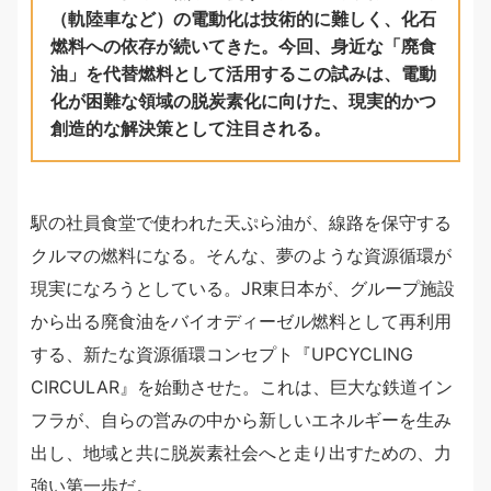
（軌陸車など）の電動化は技術的に難しく、化石
燃料への依存が続いてきた。今回、身近な「廃食
油」を代替燃料として活用するこの試みは、電動
化が困難な領域の脱炭素化に向けた、現実的かつ
創造的な解決策として注目される。
駅の社員食堂で使われた天ぷら油が、線路を保守する
クルマの燃料になる。そんな、夢のような資源循環が
現実になろうとしている。JR東日本が、グループ施設
から出る廃食油をバイオディーゼル燃料として再利用
する、新たな資源循環コンセプト『UPCYCLING
CIRCULAR』を始動させた。これは、巨大な鉄道イン
フラが、自らの営みの中から新しいエネルギーを生み
出し、地域と共に脱炭素社会へと走り出すための、力
強い第一歩だ。