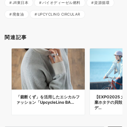
JR東日本
バイオディーゼル燃料
資源循環
廃食油
UPCYCLING CIRCULAR
関連記事
「裁断くず」を活用したエシカルフ
【EXPO2025
ァッション「UpcycleLino BA…
棄ホタテの貝殻が
デ…