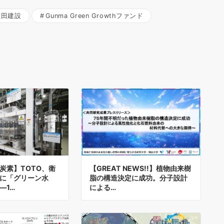
佐田建設
Gunma Green Growthファンド
炭素】TOTO、衛
【GREAT NEWS!!】植物由来樹
に「グリーン水
脂の構造決定に成功。分子設計
—1…
による…