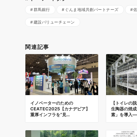
群馬銀行
ぐんま地域共創パートナーズ
建設バリューチェーン
関連記事
イノベーターのための
【トイレの脱
CEATEC2025【カナデビア】
生陶器の焼成
重厚インフラを“見…
素」を導入—