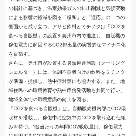
の指針に基づき、温室効果ガスの排出削減と気候変動
による影響の軽減を図る「緩和」と「適応」の二つの
側面から成り立つ。アサヒ飲料とミチノクは「CO2を
食べる自販機」の設置を奥州市内で推進し、自販機の
稼働電力に起因するCO2排出量の実質的なマイナス化
を目指す。
さらに、奥州市が設置する暑熱避難施設（クーリング
シェルター）には、体調不良者向けの飲料をミチノク
が準備・提供し、熱中症対策にも協力する。また、地
域住民への環境教育や熱中症啓発活動も共同で行い、
地域全体での環境意識の向上を図る。
「CO2を食べる自販機」は、自動販売機内部にCO2吸
収材を搭載し、稼働中に空気中のCO2を取り込む仕組
みを持つ。1台当たりの年間CO2吸収量は、稼働電力
に起因するCO2排出量の最大20%に相当し、これはス