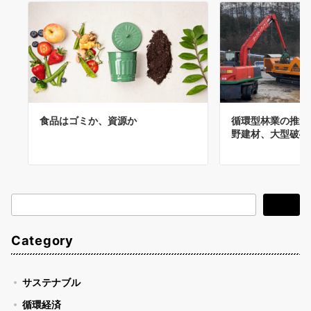
食品はゴミか、資源か
循環型林業の推進
野建材、大型破砕
検
検索
索
Category
サステナブル
循環経済