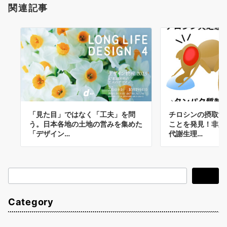
関連記事
「見た目」ではなく「工夫」を問
チロシンの摂取制
う。日本各地の土地の営みを集めた
ことを発見！非必
「デザイン…
代謝生理…
検
検索
索
Category