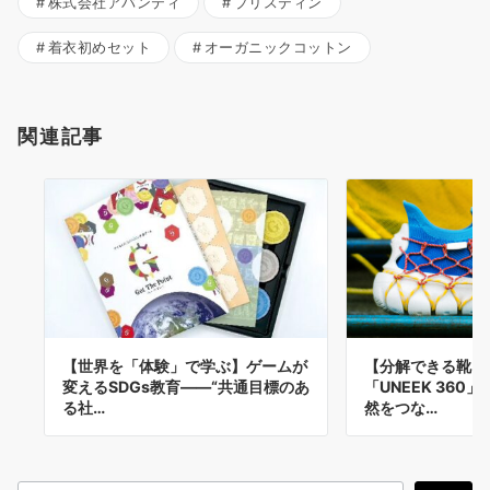
株式会社アバンティ
プリスティン
着衣初めセット
オーガニックコットン
関連記事
【世界を「体験」で学ぶ】ゲームが
【分解できる靴と
変えるSDGs教育――“共通目標のあ
「UNEEK 36
る社…
然をつな…