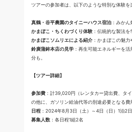
ツアーの参加者は、以下のような特別な体験を
真鶴・谷平農園のタイニーハウス宿泊
：みかん
かまぼこ・ちくわづくり体験
：伝統的な製法を
かまぼこソムリエによる紹介
：かまぼこの魅力
鈴廣蒲鉾本店の見学
：再生可能エネルギーを活
分も。
【ツアー詳細】
参加費
：計39,020円（レンタカー貸出費、タ
の他に、ガソリン給油代等の別途必要となる費
日程
：2024年8月3日（土）～4日（日）1泊2
募集人数
：各日程1組2名