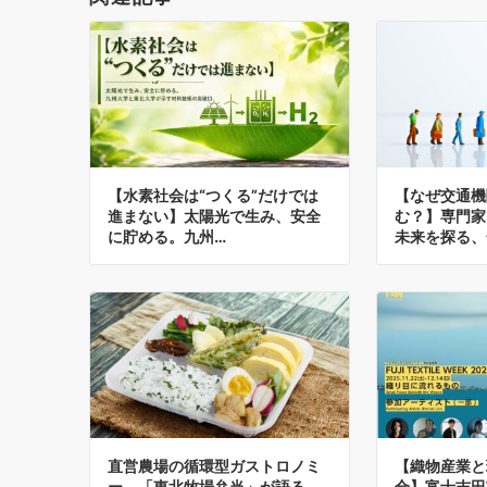
【水素社会は“つくる”だけでは
【なぜ交通機
進まない】太陽光で生み、安全
む？】専門家
に貯める。九州…
未来を探る、
直営農場の循環型ガストロノミ
【織物産業と
ー。「東北牧場弁当」が語る、
合】富士吉田